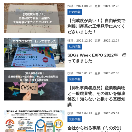
投稿：2024.08.23
更新：2024.12.26
社内情報
【完成度が高い！】自由研究で
利根川産業の工場見学に来てく
ださいました！
投稿：2022.12.10
更新：2022.12.24
社内情報
SDGs Week EXPO 2022年 行
ってきました
投稿：2025.01.25
更新：2025.02.08
業界情報
【排出事業者必見】産業廃棄物
と一般廃棄物、その違いを徹底
解説！知らないと損する基礎知
識
投稿：2023.04.29
更新：2026.05.09
業界情報
会社から出る事業ゴミの分別