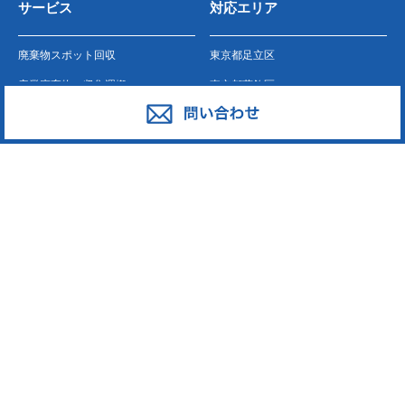
サービス
対応エリア
廃棄物スポット回収
東京都足立区
産業廃棄物の収集運搬
東京都葛飾区
産業廃棄物の処分
東京都江戸川区
事業系一般廃棄物の収集運搬
東京都江東区
発泡スチロール
東京都墨田区
ペットボトル
東京都荒川区
段ボール・古紙
東京都台東区
廃プラスチック
東京都中野区
東京都新宿区
東京都大田区
東京都中央区
東京都板橋区