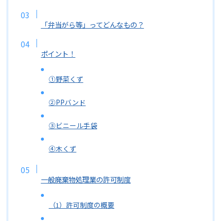
「弁当がら等」ってどんなもの？
ポイント！
①野菜くず
②PPバンド
③ビニール手袋
④木くず
一般廃棄物処理業の許可制度
（
）許可制度の概要
1