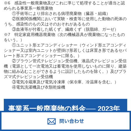
※
6
感染性一般廃棄物及びこれに準じて処理することが適当と認
められる事業系一般廃棄物
①手術等により排出される病理廃棄物（臓器・組織）
②医療関係機関において実験・検査等に使用した動物の死体の
うち、感染性のもの又はそのおそれがあるもの
③血液等が付着した紙くず、繊維くず（脱脂綿、ガーゼ）
※
7
特定家庭用機器廃棄物（次の機械器具が廃棄物になったもの
をいう。）
①ユニット形エアコンディショナー（ウィンド形エアコンディ
ショナー又は室内ユニットが壁掛け形若しくは床置き形であるセパ
レート形エアコンディショナーに限る。）
②ブラウン管式テレビジョン受信機、液晶式テレビジョン受信
機（電源として一次電池又は蓄電池を使用しないものに限り、建築
物に組み込むことができるように設計したものを除く。）及びプラ
ズマ式テレビジョン受信機
③電気冷蔵庫及び電気冷凍庫（保冷庫、冷温庫を含む。）
④電気洗濯機及び衣類乾燥機
事業系一般廃棄物の料金── 2023年
10月から改定されました！