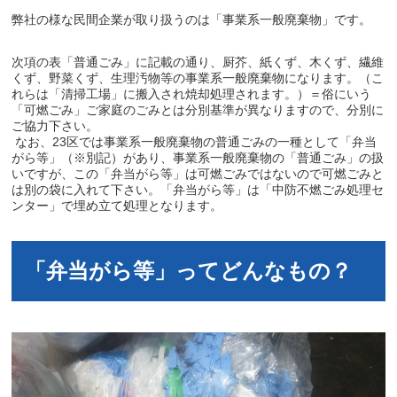
弊社の様な民間企業が取り扱うのは「事業系一般廃棄物」です。
次項の表「普通ごみ」に記載の通り、厨芥、紙くず、木くず、繊維
くず、野菜くず、生理汚物等の事業系一般廃棄物になります。（こ
れらは「清掃工場」に搬入され焼却処理されます。）＝俗にいう
「可燃ごみ」ご家庭のごみとは分別基準が異なりますので、分別に
ご協力下さい。
なお、23区では事業系一般廃棄物の普通ごみの一種として「弁当
がら等」（※別記）があり、事業系一般廃棄物の「普通ごみ」の扱
いですが、この「弁当がら等」は可燃ごみではないので可燃ごみと
は別の袋に入れて下さい。「弁当がら等」は「中防不燃ごみ処理セ
ンター」で埋め立て処理となります。
「弁当がら等」ってどんなもの？