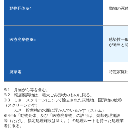
動物死体※
4
動物の死
医療廃棄物※
5
感染性一
が適当と
廃家電
特定家庭
※
1
弁当がら等を含む。
※
2
転居廃棄物は、粗大ごみ形状のものに限る。
※
3
しさ：スクリーンによって除去された夾雑物、固形物の総称
（スクリーンかす）
ふさ：貯留槽の水面に浮かんでいるかす（スカム）
※
4
※
5
「動物死体」及び「医療廃棄物」の許可は、焼却処理施設
等（ただし、指定処理施設は除く。）の処理ルートを持った処理業
者に限る。