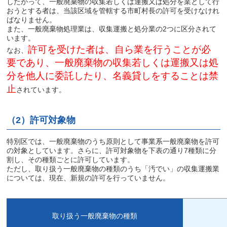
したがって、一般廃棄物の収集若しくは運搬又は処分を業として行
おうとする者は、当該区域を管轄する市町村長の許可を受けなけれ
ばなりません。
また、一般廃棄物処理業は、収集運搬と処分業の
2
つに区分されて
います。
許可を受けた者は、自ら業を行うことが必
なお、
要であり、一般廃棄物の収集若しくは運搬又は処
分を他人に委託したり、名義貸しをすることは禁
止
されています。
（
2
）許可対象物
特別区では、一般廃棄物のうち原則として事業系一般廃棄物を許可
の対象としています。さらに、許可対象物を下表の通り
7
種類に分
割し、その種類ごとに許可しています。
ただし、取り扱う一般廃棄物の種類のうち「汚でい」の収集運搬業
については、現在、新規の許可を行っていません。
取り扱う一般廃棄物の種類