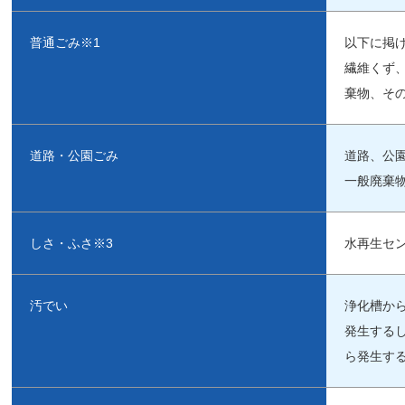
普通ごみ※
1
以下に掲
繊維くず
棄物、そ
道路・公園ごみ
道路、公
一般廃棄
しさ・ふさ※
3
水再生セ
汚でい
浄化槽か
発生する
ら発生す