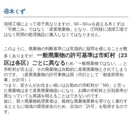
④木くず
清掃工場によって若干異なりますが、
50
～
60
㎝を超える木くずは
「可燃ごみ」ではなく「産業廃棄物」となり、①同様に清掃工場で
はなく民間の処理施設に搬入しなくてはなりません。
このように、廃棄物の判断基準には常識的に疑問を感じることが数
一般廃棄物の許可基準は市町村（23
多くありますが、
区は各区）ごとに異なる
ため「一般廃棄物ではない。」と
市町村が言えば、その廃棄物は自動的に産業廃棄物とされてしまう
のです。（産業廃棄物の許可事務は国（代行として「都道府県知
事」が許可））
つまり、皆さんがお住まい或いはお勤めの市町村が「
NO
」と言っ
た廃棄物は全て産業廃棄物扱いになり、お隣の市町村と分別基準が
異なっていても異議を唱えることはできないのです。
故に、我々廃棄物処理業者は、複雑な廃棄物業務を滞りなく遂行す
るとともに地域の環境保全のため、次項の「許可」を取得するので
す。