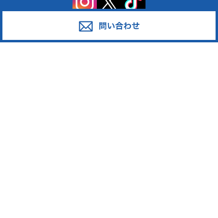
サービス
対応エリア
廃棄物スポット回収
東京都足立区
産業廃棄物の収集運搬
東京都葛飾区
産業廃棄物の処分
東京都江戸川区
事業系一般廃棄物の収集運搬
東京都江東区
発泡スチロール
東京都墨田区
ペットボトル
東京都荒川区
段ボール・古紙
東京都台東区
廃プラスチック
東京都中野区
東京都新宿区
東京都大田区