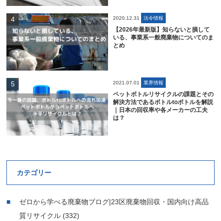
2020.12.31
法令情報
【2026年最新版】知らないと損して
いる、事業系一般廃棄物についてのま
とめ
2021.07.01
業界情報
ペットボトルリサイクルの課題とその
解決方法であるボトルtoボトルを解説
｜日本の回収率や各メーカーの工夫
は？
カテゴリー
ゼロから学べる廃棄物ブログ|23区廃棄物回収・国内向け高品
質リサイクル
(332)