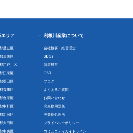
応エリア
利根川産業について
都足立区
会社概要・経営理念
都葛飾区
SDGs
都江戸川区
健康経営
都江東区
CSR
都墨田区
ブログ
都荒川区
よくあるご質問
都台東区
お問い合わせ
都中野区
廃棄物用語集
都新宿区
廃棄物処理法
都大田区
プライバシーポリシー
都中央区
コミュニティガイドライン