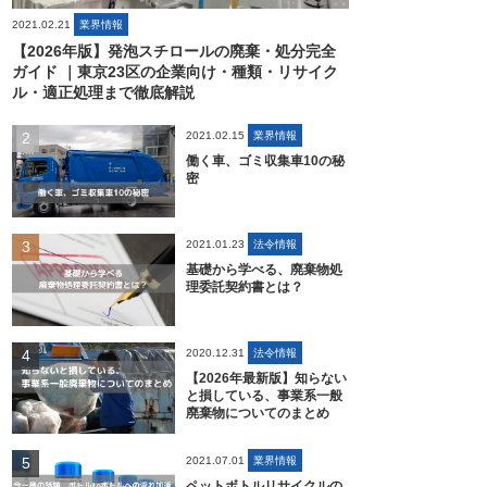
2021.02.21
業界情報
【2026年版】発泡スチロールの廃棄・処分完全
ガイド ｜東京23区の企業向け・種類・リサイク
ル・適正処理まで徹底解説
2021.02.15
業界情報
働く車、ゴミ収集車10の秘
密
2021.01.23
法令情報
基礎から学べる、廃棄物処
理委託契約書とは？
2020.12.31
法令情報
【2026年最新版】知らない
と損している、事業系一般
廃棄物についてのまとめ
2021.07.01
業界情報
ペットボトルリサイクルの