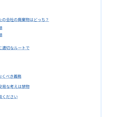
なたの会社の廃棄物はどっち？
類
類
れに適切なルートで
ておくべき義務
：安易な考えは禁物
相談ください