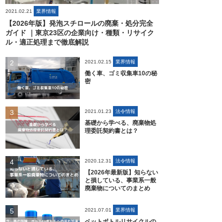
2021.02.21
業界情報
【2026年版】発泡スチロールの廃棄・処分完全
ガイド ｜東京23区の企業向け・種類・リサイク
ル・適正処理まで徹底解説
2021.02.15
業界情報
働く車、ゴミ収集車10の秘
密
2021.01.23
法令情報
基礎から学べる、廃棄物処
理委託契約書とは？
2020.12.31
法令情報
【2026年最新版】知らない
と損している、事業系一般
廃棄物についてのまとめ
2021.07.01
業界情報
ペットボトルリサイクルの