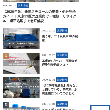
2021.02.21
業界情報
【2026年版】発泡スチロールの廃棄・処分完全
ガイド ｜東京23区の企業向け・種類・リサイク
ル・適正処理まで徹底解説
2021.02.15
業界情報
働く車、ゴミ収集車10の秘
密
2021.01.23
法令情報
基礎から学べる、廃棄物処
理委託契約書とは？
2020.12.31
法令情報
【2026年最新版】知らない
と損している、事業系一般
廃棄物についてのまとめ
2021.07.01
業界情報
ペットボトルリサイクルの