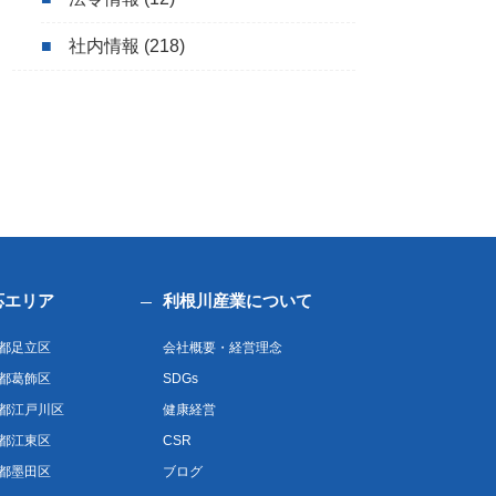
社内情報
(218)
応エリア
利根川産業について
都足立区
会社概要・経営理念
都葛飾区
SDGs
都江戸川区
健康経営
都江東区
CSR
都墨田区
ブログ