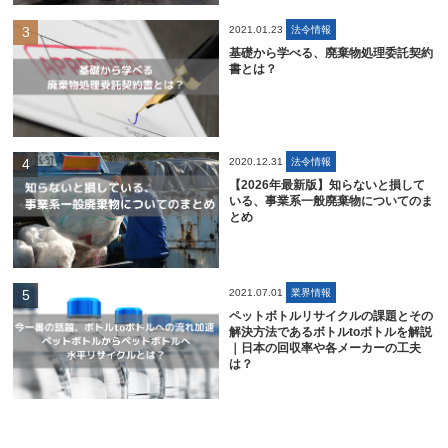
2021.01.23
法令情報
基礎から学べる、廃棄物処理委託契約
書とは？
2020.12.31
法令情報
【2026年最新版】知らないと損して
いる、事業系一般廃棄物についてのま
とめ
2021.07.01
業界情報
ペットボトルリサイクルの課題とその
解決方法であるボトルtoボトルを解説
｜日本の回収率や各メーカーの工夫
は？