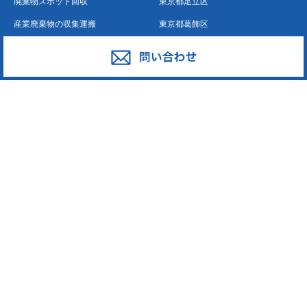
廃棄物スポット回収
東京都足立区
産業廃棄物の収集運搬
東京都葛飾区
産業廃棄物の処分
東京都江戸川区
事業系一般廃棄物の収集運搬
東京都江東区
発泡スチロール
東京都墨田区
ペットボトル
東京都荒川区
段ボール・古紙
東京都台東区
廃プラスチック
東京都中野区
東京都新宿区
東京都大田区
東京都中央区
東京都板橋区
東京都練馬区
東京都豊島区