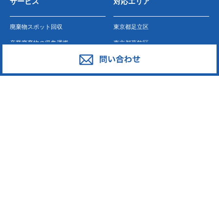
サービス
対応エリア
廃棄物スポット回収
東京都足立区
産業廃棄物の収集運搬
東京都葛飾区
産業廃棄物の処分
東京都江戸川区
事業系一般廃棄物の収集運搬
東京都江東区
発泡スチロール
東京都墨田区
ペットボトル
東京都荒川区
段ボール・古紙
東京都台東区
廃プラスチック
東京都中野区
東京都新宿区
東京都大田区
東京都中央区
東京都板橋区