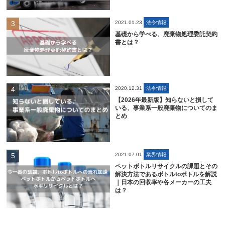
2021.01.23
法令情報
基礎から学べる、廃棄物処理委託契約
書とは？
2020.12.31
法令情報
【2026年最新版】知らないと損して
いる、事業系一般廃棄物についてのま
とめ
2021.07.01
業界情報
ペットボトルリサイクルの課題とその
解決方法であるボトルtoボトルを解説
｜日本の回収率や各メーカーの工夫
は？