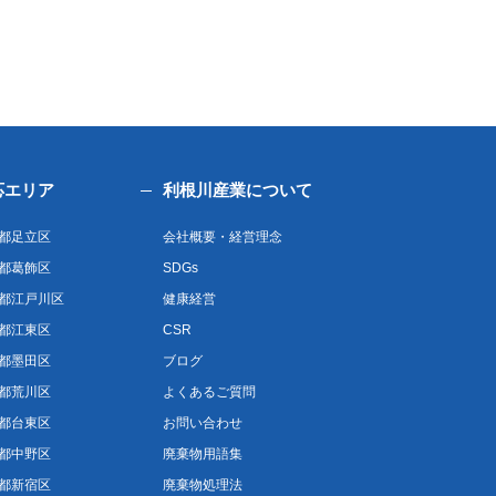
応エリア
利根川産業について
都足立区
会社概要・経営理念
都葛飾区
SDGs
都江戸川区
健康経営
都江東区
CSR
都墨田区
ブログ
都荒川区
よくあるご質問
都台東区
お問い合わせ
都中野区
廃棄物用語集
都新宿区
廃棄物処理法