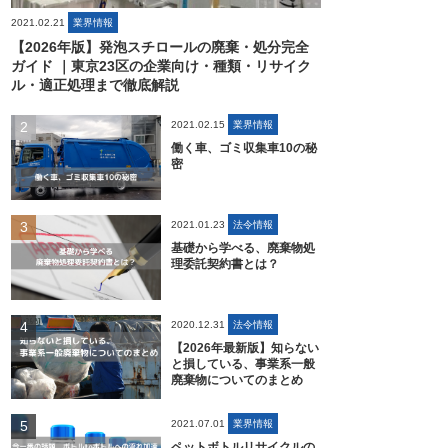
2021.02.21
業界情報
【2026年版】発泡スチロールの廃棄・処分完全
ガイド ｜東京23区の企業向け・種類・リサイク
ル・適正処理まで徹底解説
2021.02.15
業界情報
働く車、ゴミ収集車10の秘
密
2021.01.23
法令情報
基礎から学べる、廃棄物処
理委託契約書とは？
2020.12.31
法令情報
【2026年最新版】知らない
と損している、事業系一般
廃棄物についてのまとめ
2021.07.01
業界情報
ペットボトルリサイクルの