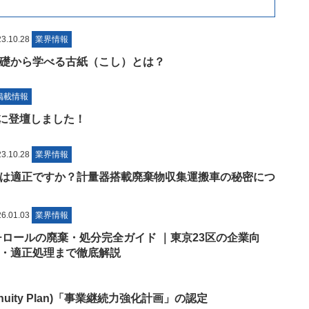
.10.28
業界情報
礎から学べる古紙（こし）とは？
掲載情報
024に登壇しました！
.10.28
業界情報
は適正ですか？計量器搭載廃棄物収集運搬車の秘密につ
.01.03
業界情報
チロールの廃棄・処分完全ガイド ｜東京23区の企業向
・適正処理まで徹底解説
ontinuity Plan)「事業継続力強化計画」の認定