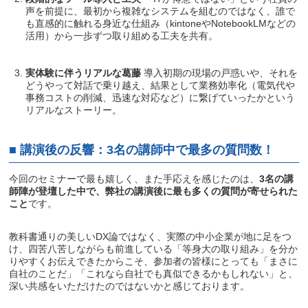
声を前提に、最初から複雑なシステムを組むのではなく、誰で
も直感的に触れる身近な仕組み（kintoneやNotebookLMなどの
活用）から一歩ずつ取り組める工夫を共有。
実体験に伴うリアルな葛藤
導入初期の現場の戸惑いや、それを
どうやって対話で乗り越え、結果として業務効率化（電気代や
事務コストの削減、迅速な対応など）に繋げていったかという
リアルなストーリー。
■ 講演後の反響：3名の講師中で最多の質問数！
今回のセミナーで最も嬉しく、また手応えを感じたのは、
3名の講
師陣が登壇した中で、弊社の講演後に最も多くの質問が寄せられた
こと
です。
教科書通りの美しいDX論ではなく、実際の中小企業が地に足をつ
け、四苦八苦しながらも前進している「等身大の取り組み」を分か
りやすくお伝えできたからこそ、参加者の皆様にとっても「まさに
自社のことだ」「これなら自社でも真似できるかもしれない」と、
深い共感をいただけたのではないかと感じております。