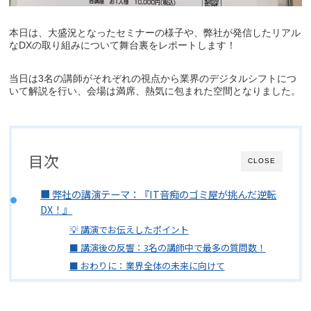
本日は、大盛況となったセミナーの様子や、弊社が発信したリアル
なDXの取り組みについて舞台裏をレポートします！
当日は3名の講師がそれぞれの視点から業界のデジタルシフトにつ
いて解説を行い、会場は満席、熱気に包まれた空間となりました。
目次
CLOSE
■ 弊社の講演テーマ：『IT音痴のゴミ屋が挑んだ逆転
DX！』
💡 講演でお伝えしたポイント
■ 講演後の反響：3名の講師中で最多の質問数！
■ おわりに：業界全体の未来に向けて