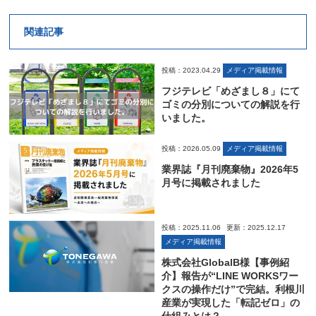
関連記事
投稿：2023.04.29
メディア掲載情報
フジテレビ「めざまし８」にて
ゴミの分別についての解説を行
いました。
投稿：2026.05.09
メディア掲載情報
業界誌『月刊廃棄物』2026年5
月号に掲載されました
投稿：2025.11.06
更新：2025.12.17
メディア掲載情報
株式会社GlobalB様【事例紹
介】報告が“LINE WORKSワー
クスの操作だけ”で完結。利根川
産業が実現した「転記ゼロ」の
仕組みとは？