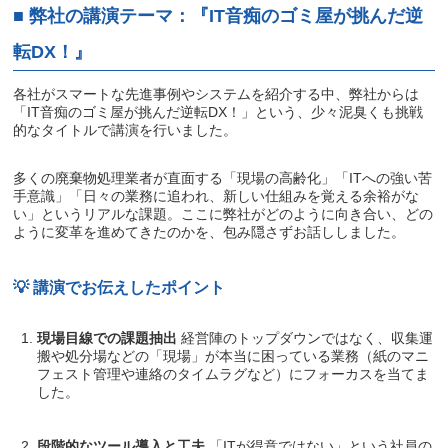
■ 弊社の講演テーマ：『IT音痴のゴミ屋が挑んだ逆
転DX！』
各社がスマートな先進事例やシステムを紹介する中、弊社からは
「IT音痴のゴミ屋が挑んだ逆転DX！」という、少々泥臭くも挑戦
的なタイトルで講演を行いました。
多くの廃棄物処理業者が直面する「現場の高齢化」「ITへの強い苦
手意識」「日々の業務に追われ、新しい仕組みを覚える余裕がな
い」というリアルな課題。ここに弊社がどのように向き合い、どの
ように変革を進めてきたのかを、包み隠さずお話ししました。
💡 講演でお伝えしたポイント
現場目線での課題抽出
経営陣のトップダウンではなく、収集運
搬や処分場などの「現場」が本当に困っている業務（紙のマニ
フェスト管理や連絡のタイムラグなど）にフォーカスを当てま
した。
段階的なツール導入と工夫
「ITが得意ではない」という社員の