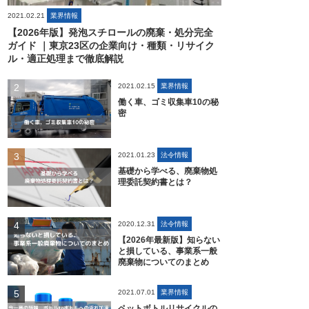
2021.02.21
業界情報
【2026年版】発泡スチロールの廃棄・処分完全
ガイド ｜東京23区の企業向け・種類・リサイク
ル・適正処理まで徹底解説
2021.02.15
業界情報
働く車、ゴミ収集車10の秘
密
2021.01.23
法令情報
基礎から学べる、廃棄物処
理委託契約書とは？
2020.12.31
法令情報
【2026年最新版】知らない
と損している、事業系一般
廃棄物についてのまとめ
2021.07.01
業界情報
ペットボトルリサイクルの