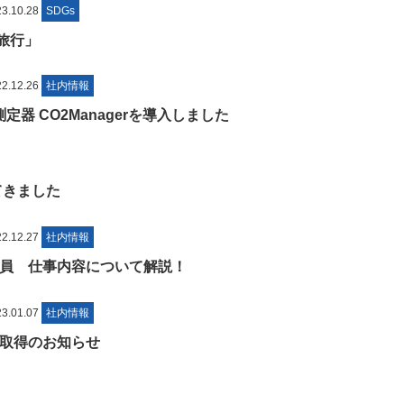
.10.28
SDGs
旅行」
.12.26
社内情報
器 CO2Managerを導入しました
てきました
.12.27
社内情報
員 仕事内容について解説！
.01.07
社内情報
取得のお知らせ