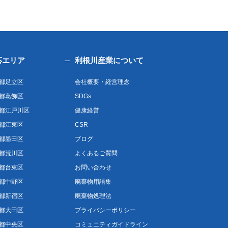
応エリア
利根川産業について
都足立区
会社概要・経営理念
都葛飾区
SDGs
都江戸川区
健康経営
都江東区
CSR
都墨田区
ブログ
都荒川区
よくあるご質問
都台東区
お問い合わせ
都中野区
廃棄物用語集
都新宿区
廃棄物処理法
都大田区
プライバシーポリシー
都中央区
コミュニティガイドライン