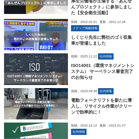
厚生労働省が主催する「あんぜ
んプロジェクト」に参加しまし
た【安全衛生活動】
投稿：2022.02.01
更新：2022.12.26
メディア掲載情報
しくじり先生に弊社のゴミ収集
車が登場しました
投稿：2025.11.22
社内情報
ISO14001（環境マネジメントシ
ステム） サーベランス審査完了
のお知らせ
投稿：2023.09.30
社内情報
電動フォークリフトを新たに導
入し、リサイクル作業がクリー
ンで効率的に！
投稿：2020.10.12
更新：2023.01.07
社内情報