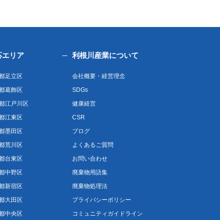
応エリア
利根川産業について
都足立区
会社概要・経営理念
都葛飾区
SDGs
都江戸川区
健康経営
都江東区
CSR
都墨田区
ブログ
都荒川区
よくあるご質問
都台東区
お問い合わせ
都中野区
廃棄物用語集
都新宿区
廃棄物処理法
都大田区
プライバシーポリシー
都中央区
コミュニティガイドライン