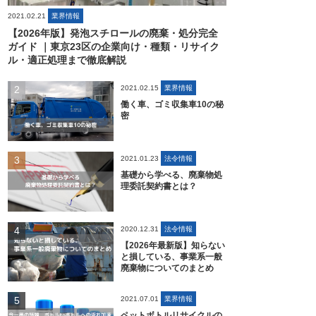
2021.02.21
業界情報
【2026年版】発泡スチロールの廃棄・処分完全
ガイド ｜東京23区の企業向け・種類・リサイク
ル・適正処理まで徹底解説
2021.02.15
業界情報
働く車、ゴミ収集車10の秘
密
2021.01.23
法令情報
基礎から学べる、廃棄物処
理委託契約書とは？
2020.12.31
法令情報
【2026年最新版】知らない
と損している、事業系一般
廃棄物についてのまとめ
2021.07.01
業界情報
ペットボトルリサイクルの