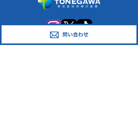
サービス
対応エリア
廃棄物スポット回収
東京都足立区
産業廃棄物の収集運搬
東京都葛飾区
産業廃棄物の処分
東京都江戸川区
事業系一般廃棄物の収集運搬
東京都江東区
発泡スチロール
東京都墨田区
ペットボトル
東京都荒川区
段ボール・古紙
東京都台東区