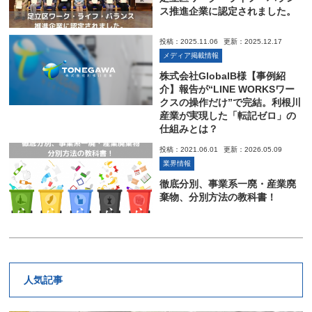
ス推進企業に認定されました。
投稿：2025.11.06
更新：2025.12.17
メディア掲載情報
株式会社GlobalB様【事例紹
介】報告が“LINE WORKSワー
クスの操作だけ”で完結。利根川
産業が実現した「転記ゼロ」の
仕組みとは？
投稿：2021.06.01
更新：2026.05.09
業界情報
徹底分別、事業系一廃・産業廃
棄物、分別方法の教科書！
人気記事