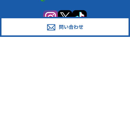
サービス
対応エリア
廃棄物スポット回収
東京都足立区
産業廃棄物の収集運搬
東京都葛飾区
産業廃棄物の処分
東京都江戸川区
事業系一般廃棄物の収集運搬
東京都江東区
発泡スチロール
東京都墨田区
ペットボトル
東京都荒川区
段ボール・古紙
東京都台東区
廃プラスチック
東京都中野区