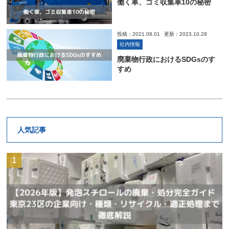
働く車、ゴミ収集車10の秘密
投稿：2021.08.01
更新：2023.10.28
社内情報
廃棄物行政におけるSDGsのす
すめ
人気記事