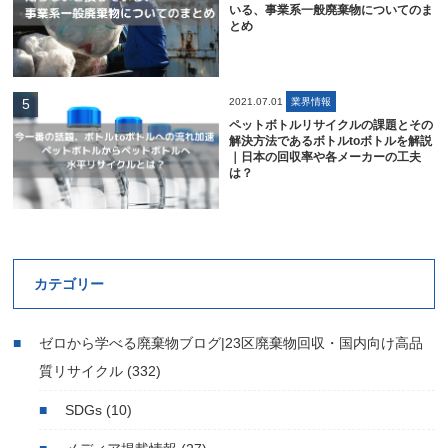
いる、事業系一般廃棄物についてのま
とめ
2021.07.01
業界情報
ペットボトルリサイクルの課題とその
解決方法であるボトルtoボトルを解説
｜日本の回収率や各メーカーの工夫
は？
カテゴリー
ゼロから学べる廃棄物ブログ|23区廃棄物回収・国内向け高品
質リサイクル
(332)
SDGs
(10)