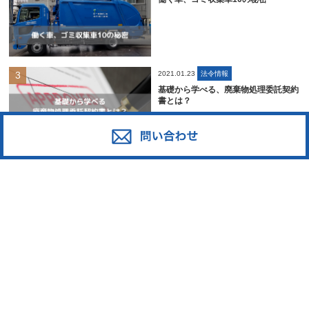
2021.01.23
法令情報
基礎から学べる、廃棄物処理委託契約
書とは？
2020.12.31
法令情報
【2026年最新版】知らないと損して
いる、事業系一般廃棄物についてのま
とめ
2021.07.01
業界情報
ペットボトルリサイクルの課題とその
解決方法であるボトルtoボトルを解説
｜日本の回収率や各メーカーの工夫
は？