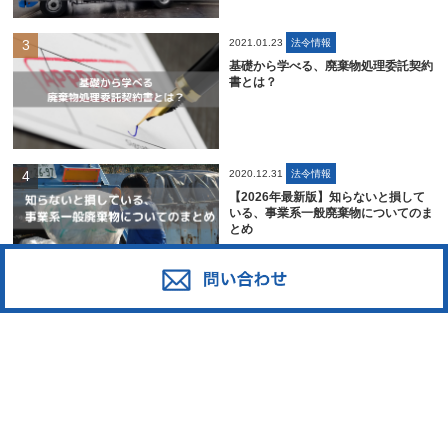
2021.01.23
法令情報
基礎から学べる、廃棄物処理委託契約
書とは？
2020.12.31
法令情報
【2026年最新版】知らないと損して
いる、事業系一般廃棄物についてのま
とめ
2021.07.01
業界情報
ペットボトルリサイクルの課題とその
解決方法であるボトルtoボトルを解説
｜日本の回収率や各メーカーの工夫
は？