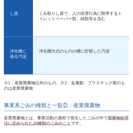
し尿
くみ取りし尿で、人の排泄行為に附帯するト
イレットペーパー類、綿類等を含む
浄化槽に
浄化槽方式のものの槽に貯留した汚泥
係る汚泥
※1：産業廃棄物以外のもの、※2：金属製、プラスチック製のも
のは産業廃棄物
事業系ごみの種類と一覧②：産業廃棄物
産業廃棄物とは、事業活動の過程で発生したごみの中で
廃棄物処理
法に定められた20種類のごみ
のこと
です。