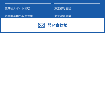
廃棄物スポット回収
東京都足立区
産業廃棄物の収集運搬
東京都葛飾区
産業廃棄物の処分
東京都江戸川区
事業系一般廃棄物の収集運搬
東京都江東区
発泡スチロール
東京都墨田区
ペットボトル
東京都荒川区
段ボール・古紙
東京都台東区
廃プラスチック
東京都中野区
東京都新宿区
東京都大田区
東京都中央区
東京都板橋区
東京都練馬区