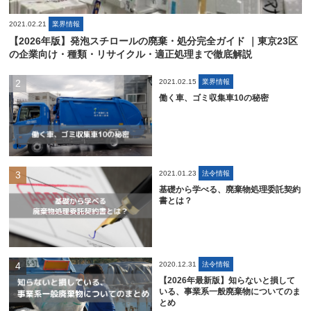
2021.02.21
業界情報
【2026年版】発泡スチロールの廃棄・処分完全ガイド ｜東京23区
の企業向け・種類・リサイクル・適正処理まで徹底解説
2021.02.15
業界情報
働く車、ゴミ収集車10の秘密
2021.01.23
法令情報
基礎から学べる、廃棄物処理委託契約
書とは？
2020.12.31
法令情報
【2026年最新版】知らないと損して
いる、事業系一般廃棄物についてのま
とめ