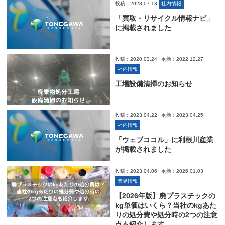
投稿：2023.07.13
社内情報
「買取・リサイクル情報ナビ」
に掲載されました
投稿：2020.03.24
更新：2022.12.27
社内情報
工場設備清掃のお知らせ
投稿：2023.04.22
更新：2023.04.25
社内情報
「ウェブココル」に利根川産業
が掲載されました
投稿：2023.04.06
更新：2026.01.03
業界情報
【2026年版】廃プラスチックの
kg単価はいくら？当社のkgあた
りの処分費や処分時の2つの注意
点も紹介します