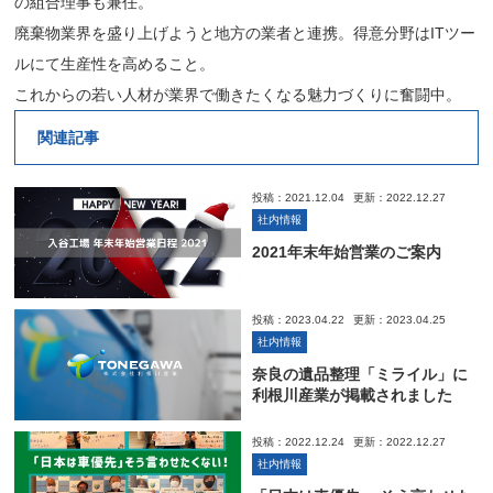
の組合理事も兼任。
廃棄物業界を盛り上げようと地方の業者と連携。得意分野はITツー
ルにて生産性を高めること。
これからの若い人材が業界で働きたくなる魅力づくりに奮闘中。
関連記事
投稿：2021.12.04
更新：2022.12.27
社内情報
2021年末年始営業のご案内
投稿：2023.04.22
更新：2023.04.25
社内情報
奈良の遺品整理「ミライル」に
利根川産業が掲載されました
投稿：2022.12.24
更新：2022.12.27
社内情報