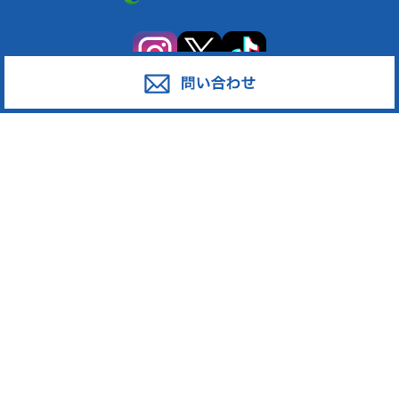
サービス
対応エリア
廃棄物スポット回収
東京都足立区
産業廃棄物の収集運搬
東京都葛飾区
産業廃棄物の処分
東京都江戸川区
事業系一般廃棄物の収集運搬
東京都江東区
発泡スチロール
東京都墨田区
ペットボトル
東京都荒川区
段ボール・古紙
東京都台東区
廃プラスチック
東京都中野区