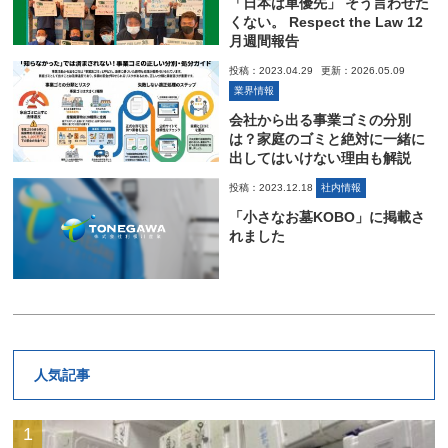
「日本は車優先」 そう言わせた
くない。 Respect the Law 12
月週間報告
投稿：2023.04.29
更新：2026.05.09
業界情報
会社から出る事業ゴミの分別
は？家庭のゴミと絶対に一緒に
出してはいけない理由も解説
投稿：2023.12.18
社内情報
「小さなお墓KOBO」に掲載さ
れました
人気記事