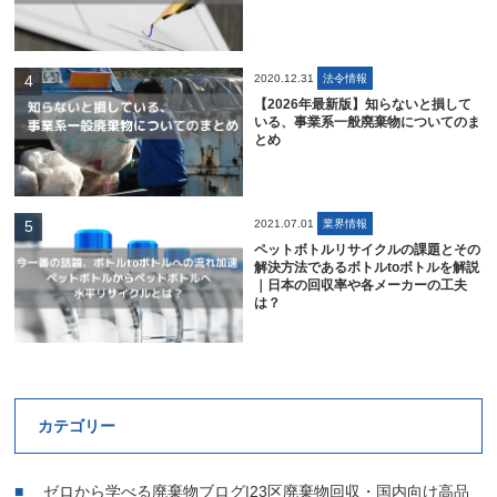
2020.12.31
法令情報
【2026年最新版】知らないと損して
いる、事業系一般廃棄物についてのま
とめ
2021.07.01
業界情報
ペットボトルリサイクルの課題とその
解決方法であるボトルtoボトルを解説
｜日本の回収率や各メーカーの工夫
は？
カテゴリー
ゼロから学べる廃棄物ブログ|23区廃棄物回収・国内向け高品