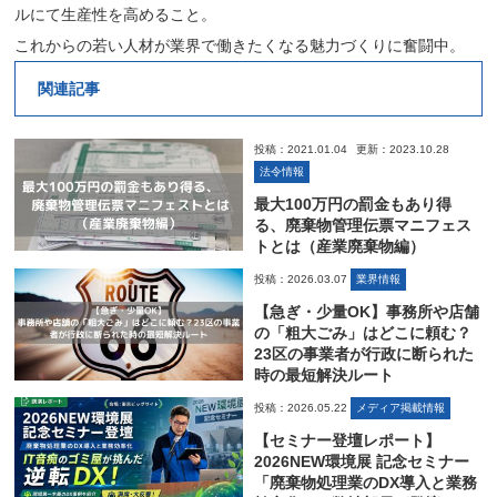
ルにて生産性を高めること。
これからの若い人材が業界で働きたくなる魅力づくりに奮闘中。
関連記事
投稿：2021.01.04
更新：2023.10.28
法令情報
最大100万円の罰金もあり得
る、廃棄物管理伝票マニフェス
トとは（産業廃棄物編）
投稿：2026.03.07
業界情報
【急ぎ・少量OK】事務所や店舗
の「粗大ごみ」はどこに頼む？
23区の事業者が行政に断られた
時の最短解決ルート
投稿：2026.05.22
メディア掲載情報
【セミナー登壇レポート】
2026NEW環境展 記念セミナー
「廃棄物処理業のDX導入と業務