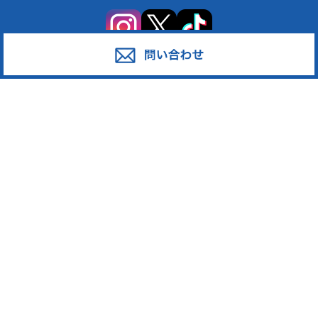
サービス
対応エリア
廃棄物スポット回収
東京都足立区
産業廃棄物の収集運搬
東京都葛飾区
産業廃棄物の処分
東京都江戸川区
事業系一般廃棄物の収集運搬
東京都江東区
発泡スチロール
東京都墨田区
ペットボトル
東京都荒川区
段ボール・古紙
東京都台東区
廃プラスチック
東京都中野区
東京都新宿区