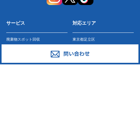
サービス
対応エリア
廃棄物スポット回収
東京都足立区
産業廃棄物の収集運搬
東京都葛飾区
産業廃棄物の処分
東京都江戸川区
事業系一般廃棄物の収集運搬
東京都江東区
発泡スチロール
東京都墨田区
ペットボトル
東京都荒川区
段ボール・古紙
東京都台東区
廃プラスチック
東京都中野区
東京都新宿区
東京都大田区