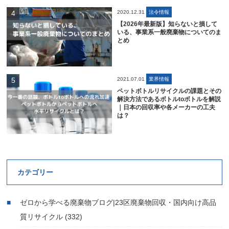
2020.12.31
法令情報
【2026年最新版】知らないと損して
いる、事業系一般廃棄物についてのま
とめ
2021.07.01
業界情報
ペットボトルリサイクルの課題とその
解決方法であるボトルtoボトルを解説
｜日本の回収率や各メーカーの工夫
は？
カテゴリー
ゼロから学べる廃棄物ブログ|23区廃棄物回収・国内向け高品
質リサイクル
(332)