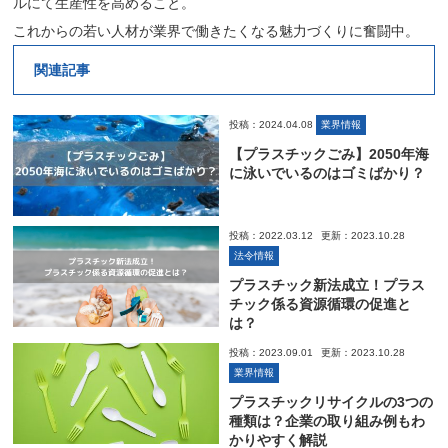
ルにて生産性を高めること。
これからの若い人材が業界で働きたくなる魅力づくりに奮闘中。
関連記事
投稿：2024.04.08
業界情報
【プラスチックごみ】2050年海
に泳いでいるのはゴミばかり？
投稿：2022.03.12
更新：2023.10.28
法令情報
プラスチック新法成立！プラス
チック係る資源循環の促進と
は？
投稿：2023.09.01
更新：2023.10.28
業界情報
プラスチックリサイクルの3つの
種類は？企業の取り組み例もわ
かりやすく解説