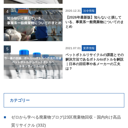
2020.12.31
法令情報
【2026年最新版】知らないと損して
いる、事業系一般廃棄物についてのま
とめ
2021.07.01
業界情報
ペットボトルリサイクルの課題とその
解決方法であるボトルtoボトルを解説
｜日本の回収率や各メーカーの工夫
は？
カテゴリー
ゼロから学べる廃棄物ブログ|23区廃棄物回収・国内向け高品
質リサイクル
(332)