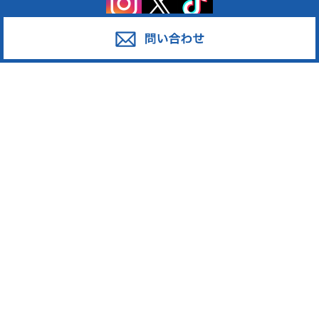
サービス
対応エリア
廃棄物スポット回収
東京都足立区
産業廃棄物の収集運搬
東京都葛飾区
産業廃棄物の処分
東京都江戸川区
事業系一般廃棄物の収集運搬
東京都江東区
発泡スチロール
東京都墨田区
ペットボトル
東京都荒川区
段ボール・古紙
東京都台東区
廃プラスチック
東京都中野区
東京都新宿区
東京都大田区