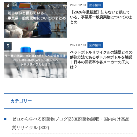
2020.12.31
法令情報
【2026年最新版】知らないと損して
いる、事業系一般廃棄物についてのま
とめ
2021.07.01
業界情報
ペットボトルリサイクルの課題とその
解決方法であるボトルtoボトルを解説
｜日本の回収率や各メーカーの工夫
は？
カテゴリー
ゼロから学べる廃棄物ブログ|23区廃棄物回収・国内向け高品
質リサイクル
(332)