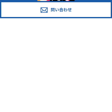
サービス
対応エリア
廃棄物スポット回収
東京都足立区
産業廃棄物の収集運搬
東京都葛飾区
産業廃棄物の処分
東京都江戸川区
事業系一般廃棄物の収集運搬
東京都江東区
発泡スチロール
東京都墨田区
ペットボトル
東京都荒川区
段ボール・古紙
東京都台東区
廃プラスチック
東京都中野区
東京都新宿区
東京都大田区