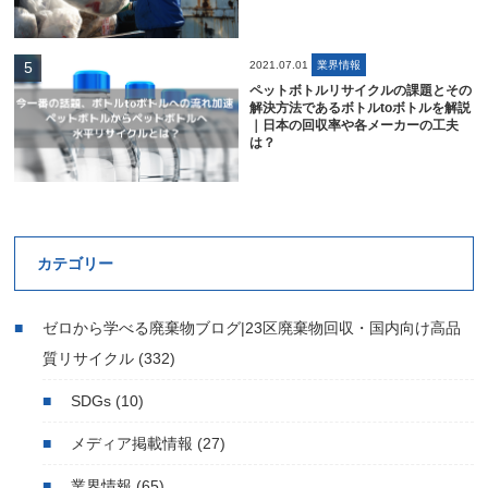
2021.07.01
業界情報
ペットボトルリサイクルの課題とその
解決方法であるボトルtoボトルを解説
｜日本の回収率や各メーカーの工夫
は？
カテゴリー
ゼロから学べる廃棄物ブログ|23区廃棄物回収・国内向け高品
質リサイクル
(332)
SDGs
(10)
メディア掲載情報
(27)
業界情報
(65)