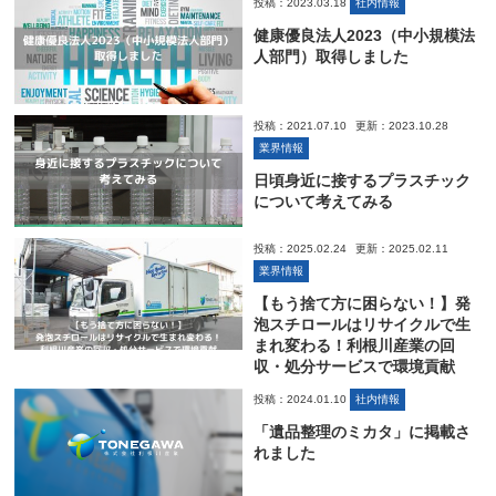
投稿：2023.03.18
社内情報
健康優良法人2023（中小規模法
人部門）取得しました
投稿：2021.07.10
更新：2023.10.28
業界情報
日頃身近に接するプラスチック
について考えてみる
投稿：2025.02.24
更新：2025.02.11
業界情報
【もう捨て方に困らない！】発
泡スチロールはリサイクルで生
まれ変わる！利根川産業の回
収・処分サービスで環境貢献
投稿：2024.01.10
社内情報
「遺品整理のミカタ」に掲載さ
れました