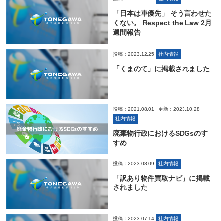
「日本は車優先」 そう言わせた
くない。 Respect the Law 2月
週間報告
投稿：2023.12.25
社内情報
「くまのて」に掲載されました
投稿：2021.08.01
更新：2023.10.28
社内情報
廃棄物行政におけるSDGsのす
すめ
投稿：2023.08.09
社内情報
「訳あり物件買取ナビ」に掲載
されました
投稿：2023.07.14
社内情報