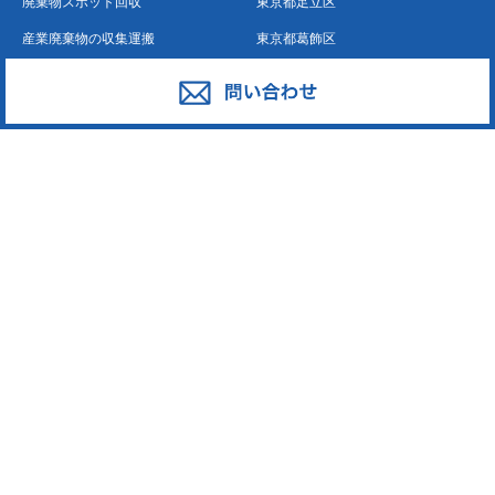
廃棄物スポット回収
東京都足立区
産業廃棄物の収集運搬
東京都葛飾区
産業廃棄物の処分
東京都江戸川区
事業系一般廃棄物の収集運搬
東京都江東区
発泡スチロール
東京都墨田区
ペットボトル
東京都荒川区
段ボール・古紙
東京都台東区
廃プラスチック
東京都中野区
東京都新宿区
東京都大田区
東京都中央区
東京都板橋区
東京都練馬区
東京都豊島区