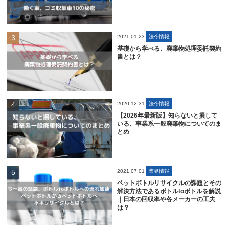
2021.01.23
法令情報
基礎から学べる、廃棄物処理委託契約
書とは？
2020.12.31
法令情報
【2026年最新版】知らないと損して
いる、事業系一般廃棄物についてのま
とめ
2021.07.01
業界情報
ペットボトルリサイクルの課題とその
解決方法であるボトルtoボトルを解説
｜日本の回収率や各メーカーの工夫
は？