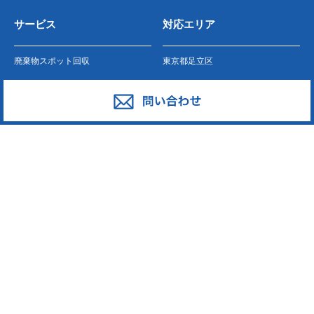
サービス
対応エリア
廃棄物スポット回収
東京都足立区
産業廃棄物の収集運搬
東京都葛飾区
産業廃棄物の処分
東京都江戸川区
事業系一般廃棄物の収集運搬
東京都江東区
発泡スチロール
東京都墨田区
ペットボトル
東京都荒川区
段ボール・古紙
東京都台東区
廃プラスチック
東京都中野区
東京都新宿区
東京都大田区
東京都中央区