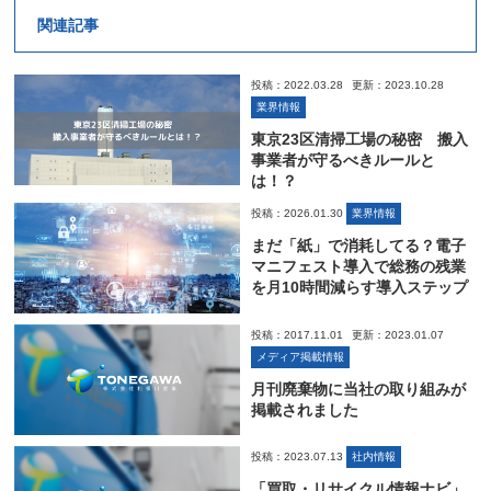
関連記事
投稿：2022.03.28
更新：2023.10.28
業界情報
東京23区清掃工場の秘密 搬入
事業者が守るべきルールと
は！？
投稿：2026.01.30
業界情報
まだ「紙」で消耗してる？電子
マニフェスト導入で総務の残業
を月10時間減らす導入ステップ
投稿：2017.11.01
更新：2023.01.07
メディア掲載情報
月刊廃棄物に当社の取り組みが
掲載されました
投稿：2023.07.13
社内情報
「買取・リサイクル情報ナビ」