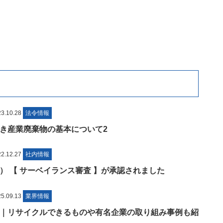
.10.28
法令情報
き産業廃棄物の基本について2
.12.27
社内情報
（環境） 【 サーベイランス審査 】が承認されました
.09.13
業界情報
｜リサイクルできるものや有名企業の取り組み事例も紹