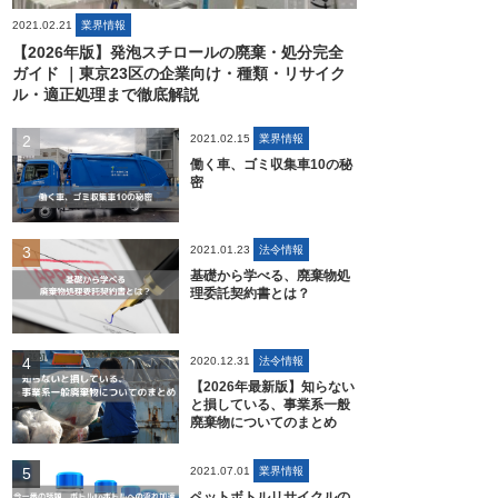
2021.02.21
業界情報
【2026年版】発泡スチロールの廃棄・処分完全
ガイド ｜東京23区の企業向け・種類・リサイク
ル・適正処理まで徹底解説
2021.02.15
業界情報
働く車、ゴミ収集車10の秘
密
2021.01.23
法令情報
基礎から学べる、廃棄物処
理委託契約書とは？
2020.12.31
法令情報
【2026年最新版】知らない
と損している、事業系一般
廃棄物についてのまとめ
2021.07.01
業界情報
ペットボトルリサイクルの