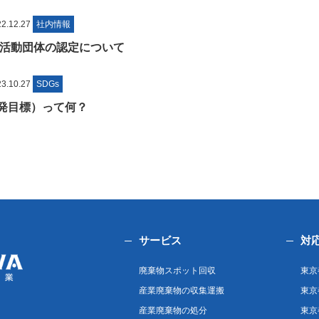
.12.27
社内情報
活動団体の認定について
.10.27
SDGs
開発目標）って何？
サービス
対
廃棄物スポット回収
東京
産業廃棄物の収集運搬
東京
産業廃棄物の処分
東京