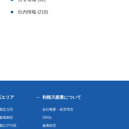
社内情報
(218)
応エリア
利根川産業について
都足立区
会社概要・経営理念
都葛飾区
SDGs
都江戸川区
健康経営