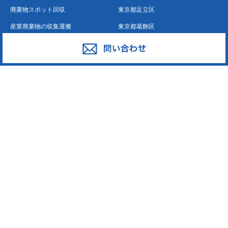
廃棄物スポット回収
東京都足立区
産業廃棄物の収集運搬
東京都葛飾区
産業廃棄物の処分
東京都江戸川区
事業系一般廃棄物の収集運搬
東京都江東区
発泡スチロール
東京都墨田区
ペットボトル
東京都荒川区
段ボール・古紙
東京都台東区
廃プラスチック
東京都中野区
東京都新宿区
東京都大田区
東京都中央区
東京都板橋区
東京都練馬区
東京都豊島区