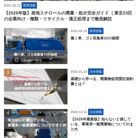
2021.02.21
業界情報
【2026年版】発泡スチロールの廃棄・処分完全ガイド ｜東京23区
の企業向け・種類・リサイクル・適正処理まで徹底解説
2021.02.15
業界情報
働く車、ゴミ収集車10の秘密
2021.01.23
法令情報
基礎から学べる、廃棄物処理委託契約
書とは？
2020.12.31
法令情報
【2026年最新版】知らないと損して
いる、事業系一般廃棄物についてのま
とめ