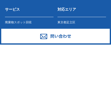
サービス
対応エリア
廃棄物スポット回収
東京都足立区
産業廃棄物の収集運搬
東京都葛飾区
産業廃棄物の処分
東京都江戸川区
事業系一般廃棄物の収集運搬
東京都江東区
発泡スチロール
東京都墨田区
ペットボトル
東京都荒川区
段ボール・古紙
東京都台東区
廃プラスチック
東京都中野区
東京都新宿区
東京都大田区
東京都中央区