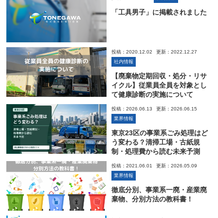
「工具男子」に掲載されました
投稿：2020.12.02
更新：2022.12.27
社内情報
【廃棄物定期回収・処分・リサ
イクル】従業員全員を対象とし
て健康診断の実施について
投稿：2026.06.13
更新：2026.06.15
業界情報
東京23区の事業系ごみ処理はど
う変わる？清掃工場・古紙規
制・処理費から読む未来予測
投稿：2021.06.01
更新：2026.05.09
業界情報
徹底分別、事業系一廃・産業廃
棄物、分別方法の教科書！