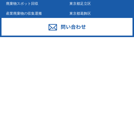
廃棄物スポット回収
東京都足立区
産業廃棄物の収集運搬
東京都葛飾区
産業廃棄物の処分
東京都江戸川区
事業系一般廃棄物の収集運搬
東京都江東区
発泡スチロール
東京都墨田区
ペットボトル
東京都荒川区
段ボール・古紙
東京都台東区
廃プラスチック
東京都中野区
東京都新宿区
東京都大田区
東京都中央区
東京都板橋区
東京都練馬区
東京都豊島区