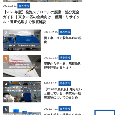
2021.02.21
業界情報
【2026年版】発泡スチロールの廃棄・処分完全
ガイド ｜東京23区の企業向け・種類・リサイク
ル・適正処理まで徹底解説
2021.02.15
業界情報
働く車、ゴミ収集車10の秘
密
2021.01.23
法令情報
基礎から学べる、廃棄物処
理委託契約書とは？
2020.12.31
法令情報
【2026年最新版】知らない
と損している、事業系一般
廃棄物についてのまとめ
2021.07.01
業界情報
ペットボトルリサイクルの