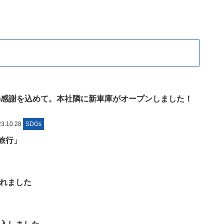
の感謝を込めて。本社隣に新車庫がオープンしました！
.10.28
SDGs
旅行」
れました