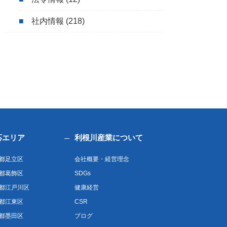
社内情報
(218)
応エリア
利根川産業について
都足立区
会社概要・経営理念
都葛飾区
SDGs
都江戸川区
健康経営
都江東区
CSR
都墨田区
ブログ