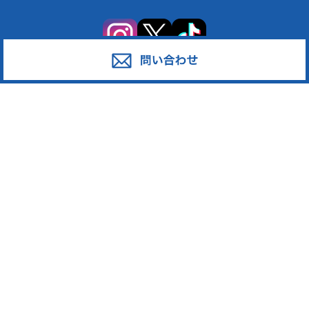
サービス
対応エリア
廃棄物スポット回収
東京都足立区
産業廃棄物の収集運搬
東京都葛飾区
産業廃棄物の処分
東京都江戸川区
事業系一般廃棄物の収集運搬
東京都江東区
発泡スチロール
東京都墨田区
ペットボトル
東京都荒川区
段ボール・古紙
東京都台東区
廃プラスチック
東京都中野区