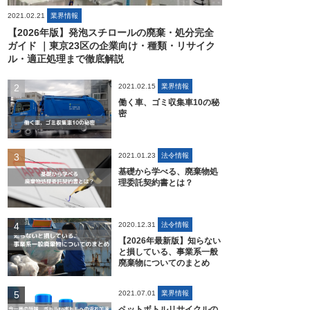
2021.02.21
業界情報
【2026年版】発泡スチロールの廃棄・処分完全
ガイド ｜東京23区の企業向け・種類・リサイク
ル・適正処理まで徹底解説
2021.02.15
業界情報
働く車、ゴミ収集車10の秘
密
2021.01.23
法令情報
基礎から学べる、廃棄物処
理委託契約書とは？
2020.12.31
法令情報
【2026年最新版】知らない
と損している、事業系一般
廃棄物についてのまとめ
2021.07.01
業界情報
ペットボトルリサイクルの