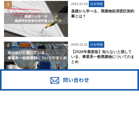
2021.01.23
法令情報
基礎から学べる、廃棄物処理委託契約
書とは？
2020.12.31
法令情報
【2026年最新版】知らないと損して
いる、事業系一般廃棄物についてのま
とめ
2021.07.01
業界情報
ペットボトルリサイクルの課題とその
解決方法であるボトルtoボトルを解説
｜日本の回収率や各メーカーの工夫
は？