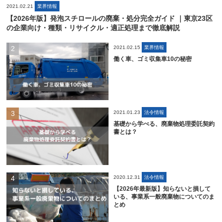
2021.02.21
業界情報
【2026年版】発泡スチロールの廃棄・処分完全ガイド ｜東京23区
の企業向け・種類・リサイクル・適正処理まで徹底解説
2021.02.15
業界情報
働く車、ゴミ収集車10の秘密
2021.01.23
法令情報
基礎から学べる、廃棄物処理委託契約
書とは？
2020.12.31
法令情報
【2026年最新版】知らないと損して
いる、事業系一般廃棄物についてのま
とめ