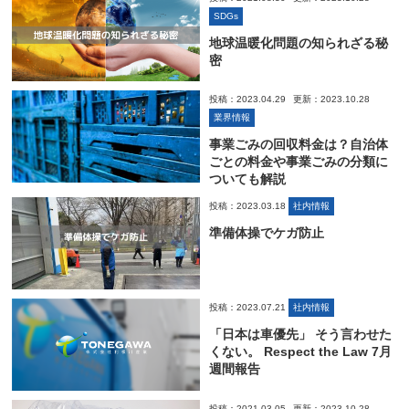
SDGs
地球温暖化問題の知られざる秘
密
投稿：2023.04.29
更新：2023.10.28
業界情報
事業ごみの回収料金は？自治体
ごとの料金や事業ごみの分類に
ついても解説
投稿：2023.03.18
社内情報
準備体操でケガ防止
投稿：2023.07.21
社内情報
「日本は車優先」 そう言わせた
くない。 Respect the Law 7月
週間報告
投稿：2021.03.05
更新：2023.10.28