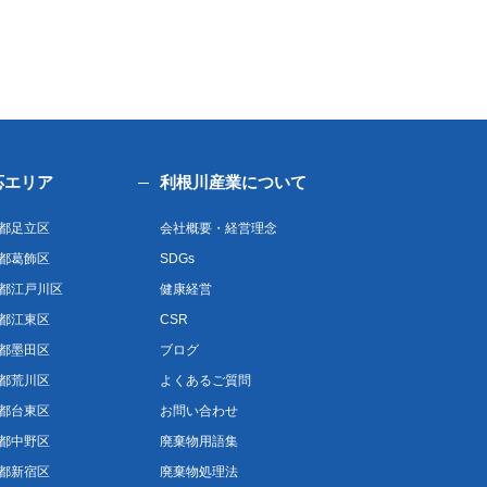
応エリア
利根川産業について
都足立区
会社概要・経営理念
都葛飾区
SDGs
都江戸川区
健康経営
都江東区
CSR
都墨田区
ブログ
都荒川区
よくあるご質問
都台東区
お問い合わせ
都中野区
廃棄物用語集
都新宿区
廃棄物処理法