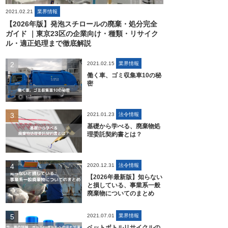
2021.02.21
業界情報
【2026年版】発泡スチロールの廃棄・処分完全
ガイド ｜東京23区の企業向け・種類・リサイク
ル・適正処理まで徹底解説
2021.02.15
業界情報
働く車、ゴミ収集車10の秘
密
2021.01.23
法令情報
基礎から学べる、廃棄物処
理委託契約書とは？
2020.12.31
法令情報
【2026年最新版】知らない
と損している、事業系一般
廃棄物についてのまとめ
2021.07.01
業界情報
ペットボトルリサイクルの