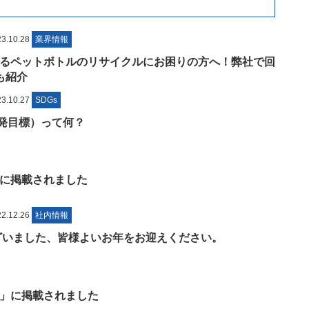
.10.28
業界情報
るペットボトルのリサイクルにお困りの方へ！弊社で回
も紹介
.10.27
SDGs
開発目標）って何？
に掲載されました
.12.26
社内情報
ございました、皆様よいお年をお迎えください。
」に掲載されました