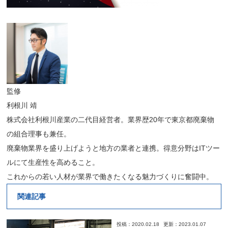
監修
利根川 靖
株式会社利根川産業の二代目経営者。業界歴20年で東京都廃棄物
の組合理事も兼任。
廃棄物業界を盛り上げようと地方の業者と連携。得意分野はITツー
ルにて生産性を高めること。
これからの若い人材が業界で働きたくなる魅力づくりに奮闘中。
関連記事
投稿：2020.02.18
更新：2023.01.07