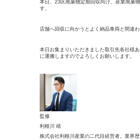
本日、23区廃棄物定期回収向け、産業廃棄
す。
店舗へ回収に向かうとよく納品車両と間違わ
本日お集まりいただきました取引先各社様あ
に運搬しますのでよろしくお願いします。
監修
利根川 靖
株式会社利根川産業の二代目経営者。業界歴