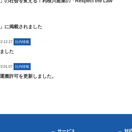
社会を変える！利根川産業の「Respect the Law
」に掲載されました
.12.27
社内情報
ました
.01.07
社内情報
運搬許可を更新しました。
サービス
対