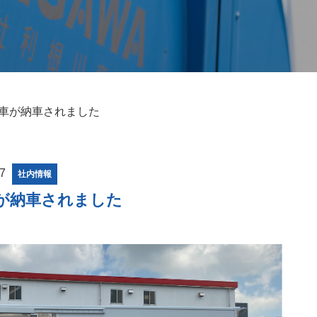
新車が納車されました
27
社内情報
車が納車されました