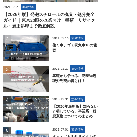
2021.02.21
業界情報
【2026年版】発泡スチロールの廃棄・処分完全
ガイド ｜東京23区の企業向け・種類・リサイク
ル・適正処理まで徹底解説
2021.02.15
業界情報
働く車、ゴミ収集車10の秘
密
2021.01.23
法令情報
基礎から学べる、廃棄物処
理委託契約書とは？
2020.12.31
法令情報
【2026年最新版】知らない
と損している、事業系一般
廃棄物についてのまとめ
2021.07.01
業界情報
ペットボトルリサイクルの