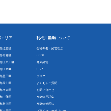
応エリア
利根川産業について
都足立区
会社概要・経営理念
都葛飾区
SDGs
都江戸川区
健康経営
都江東区
CSR
都墨田区
ブログ
都荒川区
よくあるご質問
都台東区
お問い合わせ
都中野区
廃棄物用語集
都新宿区
廃棄物処理法
都大田区
プライバシーポリシー