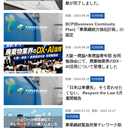
新が完了しました。
投稿：2023.09.26
社内情報
BCP(Business Continuity
Plan)「事業継続力強化計画」の
認定
投稿：2026.06.29
社内情報
大阪一廃協×東廃協青年部 合同
勉強会にて、廃棄物業界のDX・
AI活用について登壇しました
投稿：2024.05.15
社内情報
「日本は車優先」 そう言わせた
くない。 Respect the Law 5月
週間報告
投稿：2020.07.15
更新：2022.12.27
社内情報
事業継続緊急対策テレワーク助