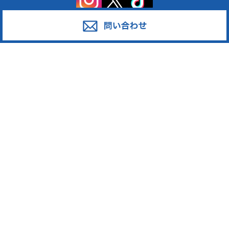
サービス
対応エリア
廃棄物スポット回収
東京都足立区
産業廃棄物の収集運搬
東京都葛飾区
産業廃棄物の処分
東京都江戸川区
事業系一般廃棄物の収集運搬
東京都江東区
発泡スチロール
東京都墨田区
ペットボトル
東京都荒川区
段ボール・古紙
東京都台東区
廃プラスチック
東京都中野区
東京都新宿区
東京都大田区