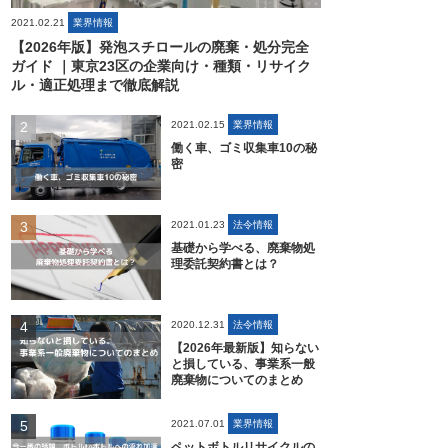
2021.02.21
業界情報
【2026年版】発泡スチロールの廃棄・処分完全
ガイド ｜東京23区の企業向け・種類・リサイク
ル・適正処理まで徹底解説
2021.02.15
業界情報
働く車、ゴミ収集車10の秘
密
2021.01.23
法令情報
基礎から学べる、廃棄物処
理委託契約書とは？
2020.12.31
法令情報
【2026年最新版】知らない
と損している、事業系一般
廃棄物についてのまとめ
2021.07.01
業界情報
ペットボトルリサイクルの