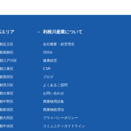
応エリア
利根川産業について
都足立区
会社概要・経営理念
都葛飾区
SDGs
都江戸川区
健康経営
都江東区
CSR
都墨田区
ブログ
都荒川区
よくあるご質問
都台東区
お問い合わせ
都中野区
廃棄物用語集
都新宿区
廃棄物処理法
都大田区
プライバシーポリシー
都中央区
コミュニティガイドライン