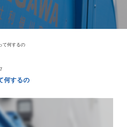
って何するの
7
て何するの