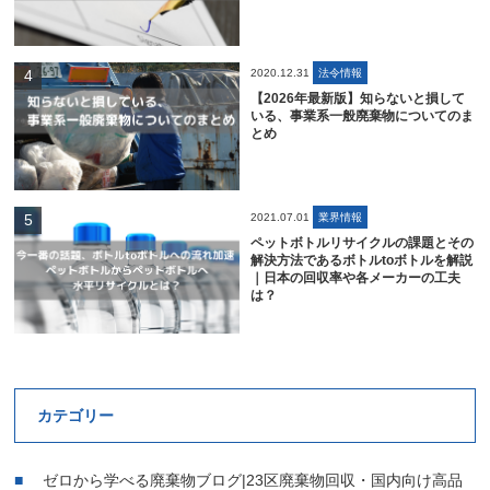
2020.12.31
法令情報
【2026年最新版】知らないと損して
いる、事業系一般廃棄物についてのま
とめ
2021.07.01
業界情報
ペットボトルリサイクルの課題とその
解決方法であるボトルtoボトルを解説
｜日本の回収率や各メーカーの工夫
は？
カテゴリー
ゼロから学べる廃棄物ブログ|23区廃棄物回収・国内向け高品