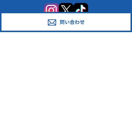
サービス
対応エリア
廃棄物スポット回収
東京都足立区
産業廃棄物の収集運搬
東京都葛飾区
産業廃棄物の処分
東京都江戸川区
事業系一般廃棄物の収集運搬
東京都江東区
発泡スチロール
東京都墨田区
ペットボトル
東京都荒川区
段ボール・古紙
東京都台東区
廃プラスチック
東京都中野区
東京都新宿区