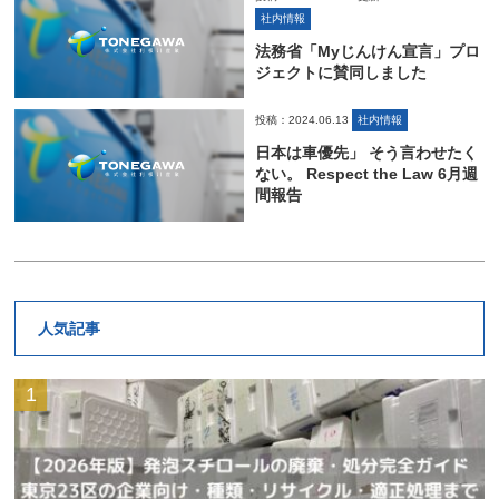
社内情報
法務省「Myじんけん宣言」プロ
ジェクトに賛同しました
投稿：2024.06.13
社内情報
日本は車優先」 そう言わせたく
ない。 Respect the Law 6月週
間報告
人気記事