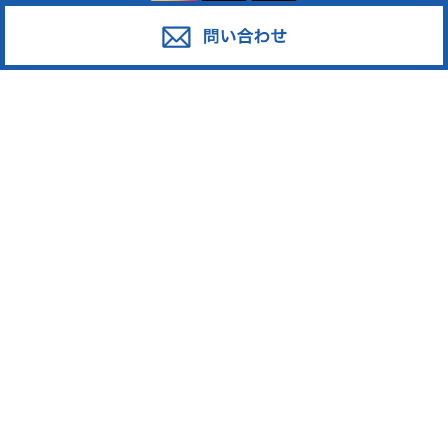
サービス
対応エリア
廃棄物スポット回収
東京都足立区
産業廃棄物の収集運搬
東京都葛飾区
産業廃棄物の処分
東京都江戸川区
事業系一般廃棄物の収集運搬
東京都江東区
発泡スチロール
東京都墨田区
ペットボトル
東京都荒川区
段ボール・古紙
東京都台東区
廃プラスチック
東京都中野区
東京都新宿区
東京都大田区
東京都中央区