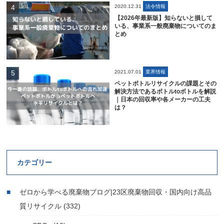
2020.12.31
法令情報
【2026年最新版】知らないと損して
いる、事業系一般廃棄物についてのま
とめ
2021.07.01
業界情報
ペットボトルリサイクルの課題とその
解決方法であるボトルtoボトルを解説
｜日本の回収率や各メーカーの工夫
は？
カテゴリー
ゼロから学べる廃棄物ブログ|23区廃棄物回収・国内向け高品
質リサイクル
(332)