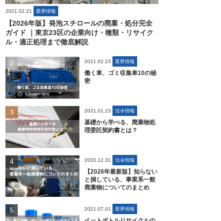
2021.02.21
業界情報
【2026年版】発泡スチロールの廃棄・処分完全
ガイド ｜東京23区の企業向け・種類・リサイク
ル・適正処理まで徹底解説
2021.02.15
業界情報
働く車、ゴミ収集車10の秘
密
2021.01.23
法令情報
基礎から学べる、廃棄物処
理委託契約書とは？
2020.12.31
法令情報
【2026年最新版】知らない
と損している、事業系一般
廃棄物についてのまとめ
2021.07.01
業界情報
ペットボトルリサイクルの