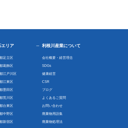
応エリア
利根川産業について
都足立区
会社概要・経営理念
都葛飾区
SDGs
都江戸川区
健康経営
都江東区
CSR
都墨田区
ブログ
都荒川区
よくあるご質問
都台東区
お問い合わせ
都中野区
廃棄物用語集
都新宿区
廃棄物処理法